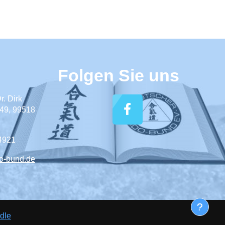
Folgen Sie uns
. Dirk
49, 99518
04921
o-bund.de
dle