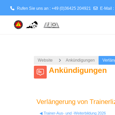
Rufen Sie uns an : +49 (0)36425 204921
E-Mail :
Zum Hauptinhalt
Website
Ankündigungen
Verlän
Ankündigungen
Verlängerung von Trainerl
◀︎ Trainer-Aus- und -Weiterbildung 2026