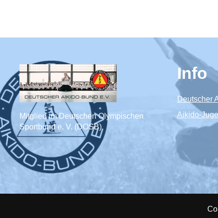
Info
Deutscher A
Aikido-Jug
Mitglied im Deutschen Olympischen
Sportbund e. V. (DOSB)
Co