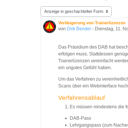
Anzeigemodus
Verlängerung von Trainerlizenzen
Anzahl Antworten: 0
von
Dirk Bender
-
Dienstag, 11. N
Das Präsidium des DAB hat beschl
erfolgen muss. Stattdessen genüge
Trainerlizenzen vereinfacht werd
ein ungutes Gefühl haben.
Um das Verfahren zu vereinheitlic
Scans über ein Webinterface hoch
Verfahrensablauf
Es müssen mindestens die f
DAB-Pass
Lehrgangspass (zum Nachwe