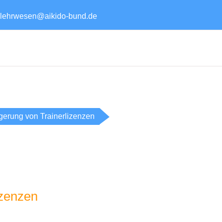
lehrwesen@aikido-bund.de
gerung von Trainerlizenzen
izenzen