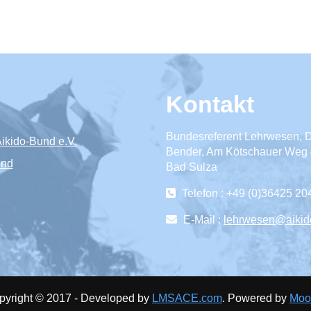
Kontakt
Bundesreferent Lehrwesen, Dr
ikido-Bund e.V.
Bender, Am Kötschauer Weg 
end
Bad Sulza
Telefon : +49 (0)36425 2
E-Mail :
lehrwesen@aikid
pyright © 2017 - Developed by
LMSACE.com
. Powered by
Moo