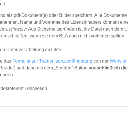
eit
d als pdf-Dokument(e) oder Bilder speichern. Alle Dokumente mög
l benennen, Name und Vorname des Lizenzinhabers könnten ein
den.
Hinweis:
Aus Sicherheitsgründen ist die Datei nach dem Up
d einschließen, wenn sie dem BLA noch nicht vorliegen sollten:
chen Datenverarbeitung im LiMS
te das
Formular zur Trainerlizenzverlängerung
von der
Website
 Reader) und dann mit dem „Senden“-Button
ausschließlich di
senden.
ndesreferent Lehrwesen.